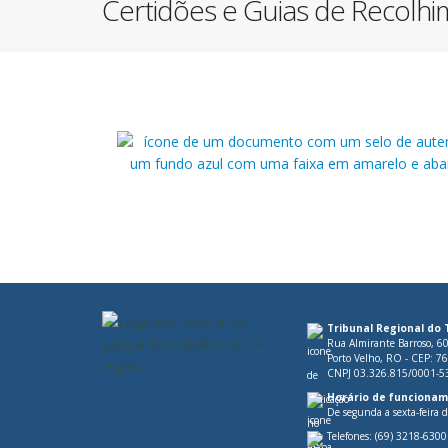
Certidões e Guias de Recolh
Certidões
Tribunal Regional do 
Rua Almirante Barroso, 6
Porto Velho, RO - CEP: 7
CNPJ 03.326.815/0001-5
Horário de funcionam
De segunda a sexta-feira 
Telefones:
(69) 3218-6300