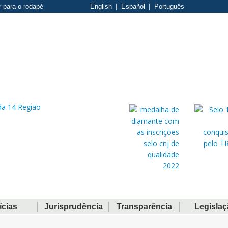
r para o rodapé
English
Español
Português
ícias
Jurisprudência
Transparência
Legisla