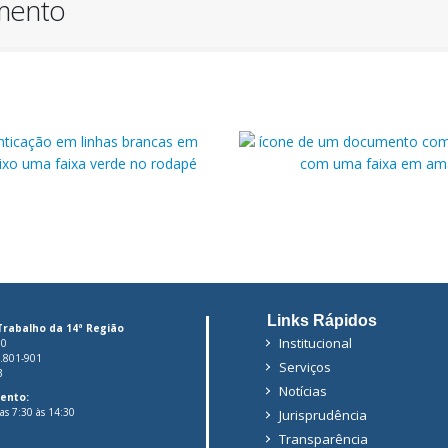
imento
Guia
de
recolhimento
Links Rápidos
Trabalho da 14ª Região
Institucional
00
6.801-901
Serviços
3
Notícias
ento:
das 7:30 às 14:30
Jurisprudência
Transparência