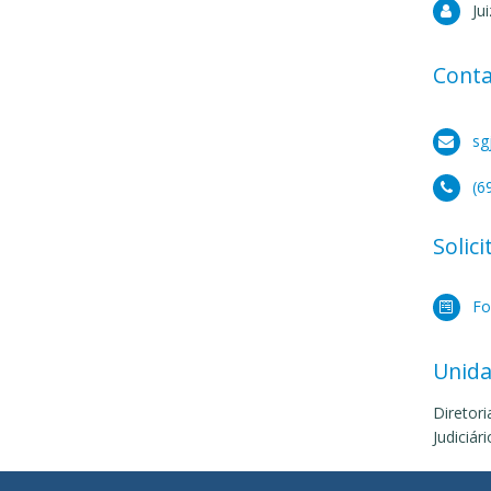
Ju
Cont
sg
(6
Solic
Fo
Unida
Diretori
Judiciár