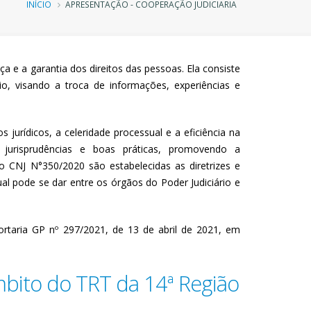
Trilha
INÍCIO
APRESENTAÇÃO - COOPERAÇÃO JUDICIARIA
de
navegação
ça e a garantia dos direitos das pessoas. Ela consiste
rio, visando a troca de informações, experiências e
urídicos, a celeridade processual e a eficiência na
, jurisprudências e boas práticas, promovendo a
 CNJ N°350/2020 são estabelecidas as diretrizes e
al pode se dar entre os órgãos do Poder Judiciário e
ortaria GP nº 297/2021, de 13 de abril de 2021, em
mbito do TRT da 14ª Região