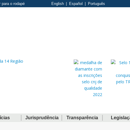
r para o rodapé
English
Español
Português
ícias
Jurisprudência
Transparência
Legisla