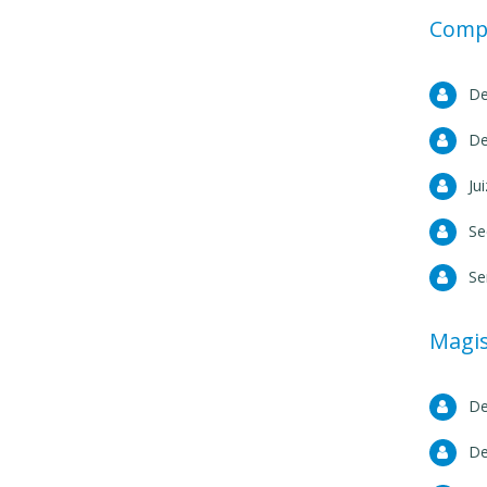
Comp
De
De
Ju
Se
Se
Magis
De
De