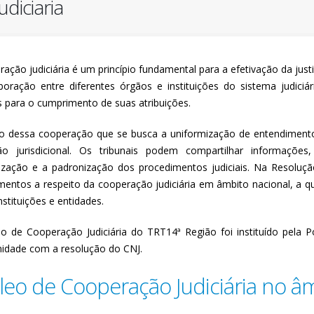
diciaria
ação judiciária é um princípio fundamental para a efetivação da justi
boração entre diferentes órgãos e instituições do sistema judiciá
s para o cumprimento de suas atribuições.
o dessa cooperação que se busca a uniformização de entendimentos j
ão jurisdicional. Os tribunais podem compartilhar informações
zação e a padronização dos procedimentos judiciais. Na Resolução
mentos a respeito da cooperação judiciária em âmbito nacional, a qu
nstituições e entidades.
o de Cooperação Judiciária do TRT14ª Região foi instituído pela P
idade com a resolução do CNJ.
leo de Cooperação Judiciária no â