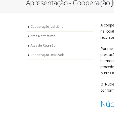
Apresentação - Cooperação Ju
Cooperação
A cooper
Cooperação Judiciária
na cola
judiciaria
Atos Normativos
recurso
Atas de Reunião
Por mei
prestaç
Cooperação Realizada
harmoni
procedi
outras i
O Núcle
conform
Núc