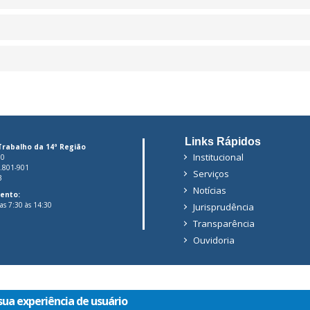
Links Rápidos
Trabalho da 14ª Região
Institucional
00
6.801-901
Serviços
3
Notícias
ento:
das 7:30 às 14:30
Jurisprudência
Transparência
Ouvidoria
sua experiência de usuário