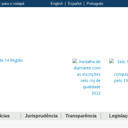
r para o rodapé
English
Español
Português
ícias
Jurisprudência
Transparência
Legisla