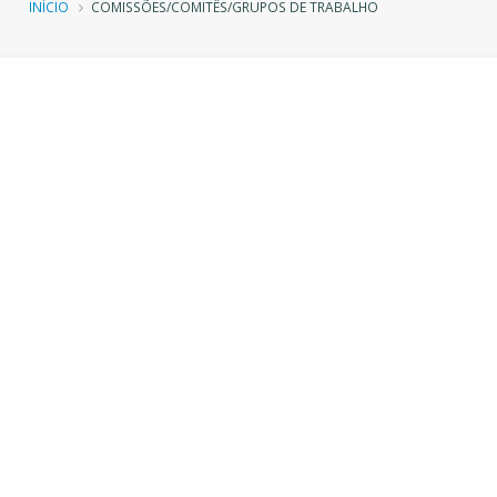
Trilha
INÍCIO
COMISSÕES/COMITÊS/GRUPOS DE TRABALHO
de
navegação