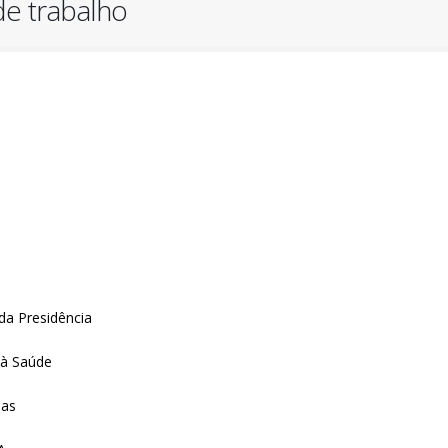
e trabalho
da Presidência
 à Saúde
oas