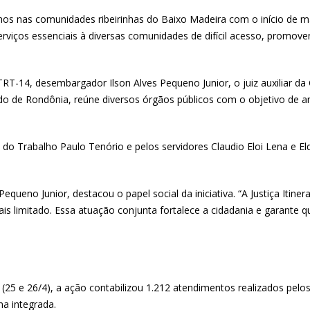
s nas comunidades ribeirinhas do Baixo Madeira com o início de mai
serviços essenciais à diversas comunidades de difícil acesso, promov
RT-14, desembargador Ilson Alves Pequeno Junior, o juiz auxiliar da
stado de Rondônia, reúne diversos órgãos públicos com o objetivo de a
o Trabalho Paulo Tenório e pelos servidores Claudio Eloi Lena e Eld
queno Junior, destacou o papel social da iniciativa. “A Justiça Itin
is limitado. Essa atuação conjunta fortalece a cidadania e garante 
25 e 26/4), a ação contabilizou 1.212 atendimentos realizados pelo
ma integrada.