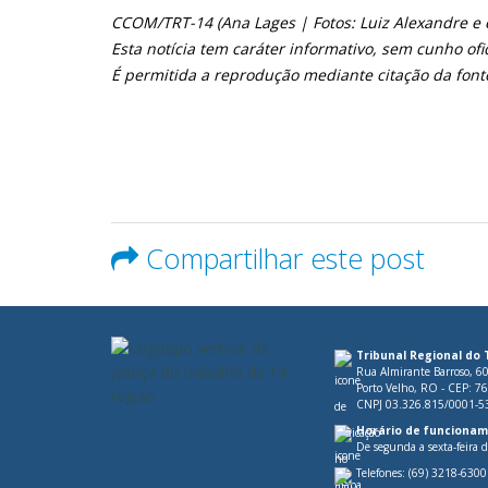
CCOM/TRT-14 (Ana Lages | Fotos: Luiz Alexandre e e
Esta notícia tem caráter informativo, sem cunho ofi
É permitida a reprodução mediante citação da font
Compartilhar este post
Tribunal Regional do 
Rua Almirante Barroso, 6
Porto Velho, RO - CEP: 7
CNPJ 03.326.815/0001-5
Horário de funcionam
De segunda a sexta-feira 
Telefones:
(69) 3218-6300