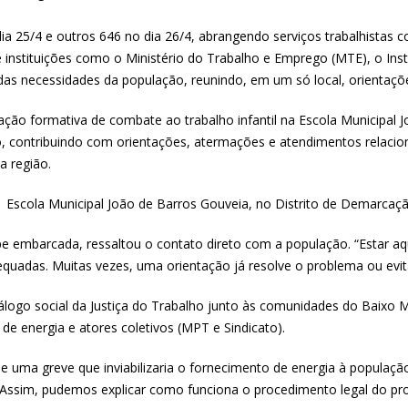
ia 25/4 e outros 646 no dia 26/4, abrangendo serviços trabalhistas 
e instituições como o Ministério do Trabalho e Emprego (MTE), o Insti
s necessidades da população, reunindo, em um só local, orientações
ção formativa de combate ao trabalho infantil na Escola Municipal 
vo, contribuindo com orientações, atermações e atendimentos relacion
a região.
ipe embarcada, ressaltou o contato direto com a população. “Estar a
equadas. Muitas vezes, uma orientação já resolve o problema ou evi
álogo social da Justiça do Trabalho junto às comunidades do Baixo
de energia e atores coletivos (MPT e Sindicato).
e uma greve que inviabilizaria o fornecimento de energia à populaçã
s). Assim, pudemos explicar como funciona o procedimento legal do p