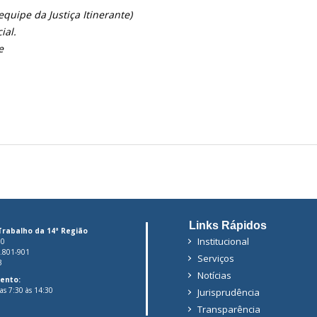
quipe da Justiça Itinerante)
cial.
e
Links Rápidos
Trabalho da 14ª Região
Institucional
00
6.801-901
Serviços
3
Notícias
ento:
das 7:30 às 14:30
Jurisprudência
Transparência