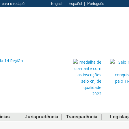
r para o rodapé
English
Español
Português
ícias
Jurisprudência
Transparência
Legisla