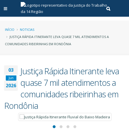
Abrir menu principal
Realizar pe
Trilha
INÍCIO
NOTICIAS
JUSTIÇA RÁPIDA ITINERANTE LEVA QUASE 7 MIL ATENDIMENTOS A
de
COMUNIDADES RIBEIRINHAS EM RONDÔNIA
navegação
Justiça Rápida Itinerante leva
03
Jun
quase 7 mil atendimentos a
2026
comunidades ribeirinhas em
Rondônia