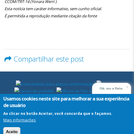
CCOM/TRT-14 (Yonara Werri )
Esta notícia tem caráter informativo, sem cunho oficial.
É permitida a reprodução mediante citação da fonte
Compartilhar este post
x
Olá, sou a Raíra,
assistente virtual do
Usamos cookies neste site para melhorar a sua experiência
TRT14. Em que posso
de usuário
ajudar?
Ao clicar no botão Aceitar, você concorda que o façamos.
Mais informações
Assistente
Virtual
Aceito