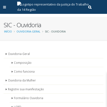
Abrir menu principal
Realizar pe
SIC - Ouvidoria
Trilha
INÍCIO
OUVIDORIA-GERAL
SIC - OUVIDORIA
de
navegação
Menu
Ouvidoria-Geral
-
Composição
Ouvidoria
Como funciona
Ouvidoria da Mulher
Registre sua manifestação
Formulário Ouvidoria
LGPD