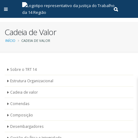
Abrir menu principal
Realizar pe
Cadeia de Valor
Trilha
INÍCIO
CADEIA DE VALOR
de
navegação
Institucional
Sobre o TRT 14
-
Estrutura Organizacional
O
TRT
Cadeia de valor
14
Comendas
Composição
Desembargadores
Gestão da Ética e Integridade