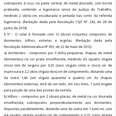
sobreposto à cruz, na parte central, de metal dourado, com borda
prateada, contendo a logomarca única da Justiça do Trabalho,
medindo 2 (dois) cm, esculturada e pintada nas cores da referida
logomarca. (Redação dada pela Resolução CSJT Nº. 243, de 28 de
junho de 2019)
§ 5º – O colar é formado com 12 (doze) conjuntos compostos de
dormentes, trilhos, estrelas e argolas. (Redação dada pela
Resolução Administrativa Nº 055, de 22 de maio de 2012)
a) dormentes - compostos por 3 (três) pequenas chapas de metal
(dormentes) na cor prata envelhecida, medindo 4,5 (quatro vírgula
cinco) mm de largura por 0,25 (zero vírgula vinte e cinco) cm de
espessura e 2,2 (dois vírgula dois) cm de comprimento, distando uma
da outra 1,44 (um vírgula quarenta e quatro) cm. As chapas
(dormentes) externas, terá de um lado, em seu meio, 1 (um) engate
para junção de uma das pontas da estrela;
b) trilhos – compostos por 2 (duas) placas, de metal na cor dourada
envelhecida, sobrepostos perpendicularmente aos dormentes,
dispostas paralelamente, distando uma da outra em 1 (um) cm, com
4,4 (quatro vírgula quatro) cm de comprimento e 0,15 (zero vírgula