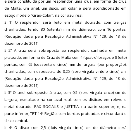
e será constituída por um resplendor, uma cruz, em forma de Cruz
de Malta, um anel, um disco, um colar e será acondicionado em
estojo modelo “Grão-Colar”, na cor azul real.
§ 1º O resplendor será feito em metal dourado, com treliças
chanfradas, tendo 80 (oitenta) mm de diâmetro, com 16 pontas.
(Redação dada pela Resolução Administrativa Nº 129, de 13 de
dezembro de 2011)
§ 2º A cruz será sobreposta ao resplendor, cunhada em metal
prateado, em forma de Cruz de Malta com 4 (quatro) braços e 8 (oito)
pontas, com 65 (sessenta e cinco) mm de largura (por proporção),
chanfradas, com espessura de 0,25 (zero vírgula vinte e cinco) cm.
(Redação dada pela Resolução Administrativa Nº 129, de 13 de
dezembro de 2011)
§ 3º O anel sobreposto à cruz, com 0,5 (zero vírgula cinco) cm de
largura, esmaltado na cor azul real, com os dísticos em relevo e
metal dourado: PAX SOCIALIS e JUSTITIA, na parte superior; e, na
parte inferior, TRT 14ª Região, com bordas prateadas e circundará o
disco central.
§ 4º O disco com 2,5 (dois vírgula cinco) cm de diâmetro será