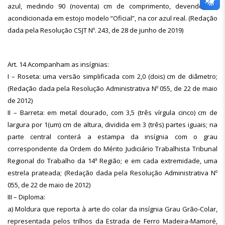
azul, medindo 90 (noventa) cm de comprimento, devendo ser
acondicionada em estojo modelo “Oficial”, na cor azul real. (Redação
dada pela Resolução CSJT Nº. 243, de 28 de junho de 2019)
Art. 14 Acompanham as insígnias:
I – Roseta: uma versão simplificada com 2,0 (dois) cm de diâmetro;
(Redação dada pela Resolução Administrativa Nº 055, de 22 de maio
de 2012)
II – Barreta: em metal dourado, com 3,5 (três vírgula cinco) cm de
largura por 1(um) cm de altura, dividida em 3 (três) partes iguais; na
parte central conterá a estampa da insígnia com o grau
correspondente da Ordem do Mérito Judiciário Trabalhista Tribunal
Regional do Trabalho da 14ª Região; e em cada extremidade, uma
estrela prateada; (Redação dada pela Resolução Administrativa Nº
055, de 22 de maio de 2012)
III – Diploma:
a) Moldura que reporta à arte do colar da insígnia Grau Grão-Colar,
representada pelos trilhos da Estrada de Ferro Madeira-Mamoré,