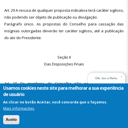
Art. 29 A recusa de qualquer proposta indicativa terá caráter sigiloso,
não podendo ser objeto de publicação ou divulgação.
Parágrafo único. As propostas do Conselho para cassação das
insígnias outorgadas deverão ter caráter sigiloso, até a publicação
do ato do Presidente.
Seção II
Das Disposições Finais
x
Olá, sou a Raíra,
Art. 30 Os membros do Conselho não perceberão qualquer
assistente virtual do
Usamos cookies neste site para melhorar a sua experiência
remuneração adicional.
TRT14. Em que posso
de usuário
ajudar?
Ao clicar no botão Aceitar, você concorda que o façamos.
Mais informações
Art. 31 Os casos omissos serão resolvidos pelo egrégio Tribunal
Assistente
Pleno, após parecer fundamentado do Conselho da Ordem do
Virtual
Aceito
Mérito Judiciário Trabalhista Tribunal Regional do Trabalho da 14ª
-