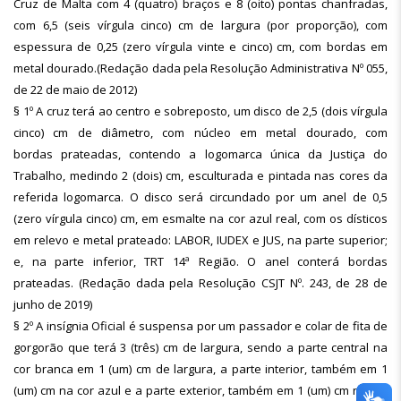
Cruz de Malta com 4 (quatro) braços e 8 (oito) pontas chanfradas,
com 6,5 (seis vírgula cinco) cm de largura (por proporção), com
espessura de 0,25 (zero vírgula vinte e cinco) cm, com bordas em
metal dourado.(Redação dada pela Resolução Administrativa Nº 055,
de 22 de maio de 2012)
§ 1º A cruz terá ao centro e sobreposto, um disco de 2,5 (dois vírgula
cinco) cm de diâmetro, com núcleo em metal dourado, com
bordas prateadas, contendo a logomarca única da Justiça do
Trabalho, medindo 2 (dois) cm, esculturada e pintada nas cores da
referida logomarca. O disco será circundado por um anel de 0,5
(zero vírgula cinco) cm, em esmalte na cor azul real, com os dísticos
em relevo e metal prateado: LABOR, IUDEX e JUS, na parte superior;
e, na parte inferior, TRT 14ª Região. O anel conterá bordas
prateadas. (Redação dada pela Resolução CSJT Nº. 243, de 28 de
junho de 2019)
§ 2º A insígnia Oficial é suspensa por um passador e colar de fita de
gorgorão que terá 3 (três) cm de largura, sendo a parte central na
cor branca em 1 (um) cm de largura, a parte interior, também em 1
(um) cm na cor azul e a parte exterior, também em 1 (um) cm na cor