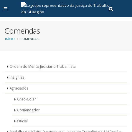
Abrir menu principal
Realizar pe
Comendas
Trilha
INÍCIO
COMENDAS
de
navegação
Menu
Ordem do Mérito Judiciário Trabalhista
-
Insígnias
Comendas
Agraciados
Grão-Colar
Comendador
Oficial
Medalha do Mérito Funcional da Justiça do Trabalho da 14ª Região