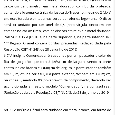
§ 1º A cruz terá, ao centro e sobreposto, um disco de 2,5 (dois vírgula
cinco) cm de diâmetro, em metal dourado, com borda prateada,
contendo a logomarca única da Justiça do Trabalho, medindo 2 (dois)
cm, esculturada e pintada nas cores da referida logomarca. O disco
será circundado por um anel de 0,5 (zero vírgula cinco) cm, em
esmalte na cor azul real, com os dísticos em relevo e metal dourado:
PAX SOCIALIS e JUSTITIA, na parte superior; e, na parte inferior, TRT
14ª Região. O anel conterá bordas prateadas.(Redação dada pela
Resolução CSJT Nº. 243, de 28 de junho de 2019)
§ 2º A insígnia Comendador é suspensa por um passador e colar de
fita de gorgorão que terá 3 (três) cm de largura, sendo a parte
central na cor branca e 1 (um) cm de largura, a parte interior, também
em 1 (um) cm, na cor azul, e a parte exterior, também em 1 (um) cm,
na cor azul, medindo 90 (noventa) cm de comprimento, devendo ser
acondicionada em estojo modelo “Comendador”, na cor azul real.
(Redação dada pela Resolução CSJT Nº. 243, de 28 de junho de 2019)
Art. 13 A insígnia Oficial será cunhada em metal branco, em forma de