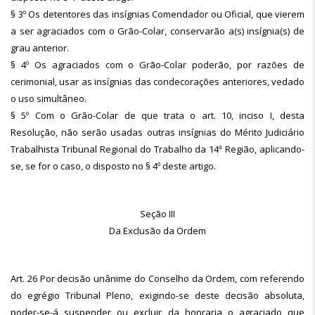
§ 3º Os detentores das insígnias Comendador ou Oficial, que vierem
a ser agraciados com o Grão-Colar, conservarão a(s) insígnia(s) de
grau anterior.
§ 4º Os agraciados com o Grão-Colar poderão, por razões de
cerimonial, usar as insígnias das condecorações anteriores, vedado
o uso simultâneo.
§ 5º Com o Grão-Colar de que trata o art. 10, inciso I, desta
Resolução, não serão usadas outras insígnias do Mérito Judiciário
Trabalhista Tribunal Regional do Trabalho da 14ª Região, aplicando-
se, se for o caso, o disposto no § 4º deste artigo.
Seção III
Da Exclusão da Ordem
Art. 26 Por decisão unânime do Conselho da Ordem, com referendo
do egrégio Tribunal Pleno, exigindo-se deste decisão absoluta,
poder-se-á suspender ou excluir da honraria o agraciado que