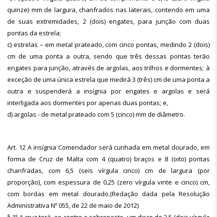
quinze) mm de largura, chanfrados nas laterais, contendo em uma
de suas extremidades, 2 (dois) engates, para junção com duas
pontas da estrela;
c) estrelas – em metal prateado, com cinco pontas, medindo 2 (dois)
cm de uma ponta a outra, sendo que três dessas pontas terão
engates para junção, através de argolas, aos trilhos e dormentes; à
exceção de uma única estrela que medirá 3 (três) cm de uma ponta a
outra e suspenderá a insígnia por engates e argolas e será
interligada aos dormentes por apenas duas pontas; e,
d) argolas - de metal prateado com 5 (cinco) mm de diâmetro.
Art. 12 A insígnia Comendador será cunhada em metal dourado, em
forma de Cruz de Malta com 4 (quatro) braços e 8 (oito) pontas
chanfradas, com 6,5 (seis vírgula cinco) cm de largura (por
proporção), com espessura de 0,25 (zero vírgula vinte e cinco) cm,
com bordas em metal dourado.(Redação dada pela Resolução
Administrativa Nº 055, de 22 de maio de 2012)