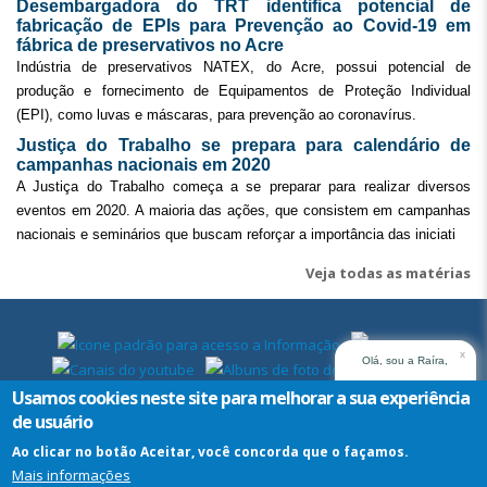
Desembargadora do TRT identifica potencial de
fabricação de EPIs para Prevenção ao Covid-19 em
fábrica de preservativos no Acre
Indústria de preservativos NATEX, do Acre, possui potencial de
produção e fornecimento de Equipamentos de Proteção Individual
(EPI), como luvas e máscaras, para prevenção ao coronavírus.
Justiça do Trabalho se prepara para calendário de
campanhas nacionais em 2020
A Justiça do Trabalho começa a se preparar para realizar diversos
eventos em 2020. A maioria das ações, que consistem em campanhas
nacionais e seminários que buscam reforçar a importância das iniciati
Veja todas as matérias
x
Olá, sou a Raíra,
assistente virtual do
Usamos cookies neste site para melhorar a sua experiência
TRT14. Em que posso
de usuário
ajudar?
Ao clicar no botão Aceitar, você concorda que o façamos.
Mais informações