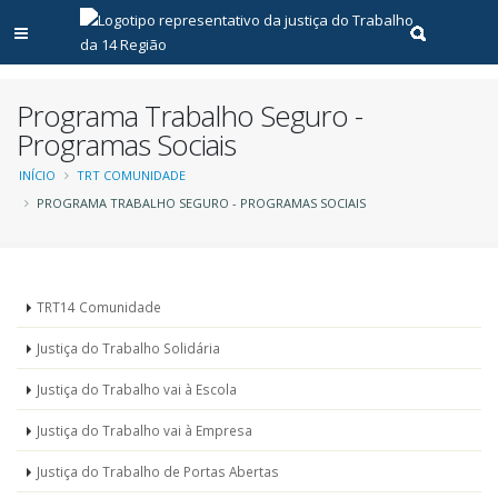
Abrir menu principal
Realizar pe
Programa Trabalho Seguro -
Programas Sociais
Trilha
INÍCIO
TRT COMUNIDADE
PROGRAMA TRABALHO SEGURO - PROGRAMAS SOCIAIS
de
navegação
Menu
TRT14 Comunidade
-
Justiça do Trabalho Solidária
Programas
Justiça do Trabalho vai à Escola
Sociais
Justiça do Trabalho vai à Empresa
Justiça do Trabalho de Portas Abertas