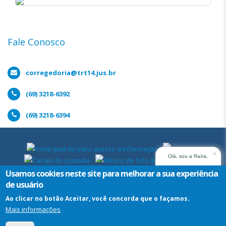
Sistema
Processo
Judicial
Fale Conosco
Eletrônico
(Pje-
Cor)
corregedoria@trt14.jus.br
(69) 3218-6392
(69) 3218-6394
x
Olá, sou a Raíra,
assistente virtual do
Usamos cookies neste site para melhorar a sua experiência
TRT14. Em que posso
de usuário
ajudar?
Ao clicar no botão Aceitar, você concorda que o façamos.
Mais informações
Assistente