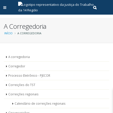
Abrir menu principal
Realizar pe
A Corregedoria
Trilha
INÍCIO
A CORREGEDORIA
de
navegação
Unidades
A corregedoria
-
Corregedor
Corregedoria
Processo Eletrônico - PJECOR
Correições do TST
Correições regionais
Calendário de correições regionais
Circunscrições