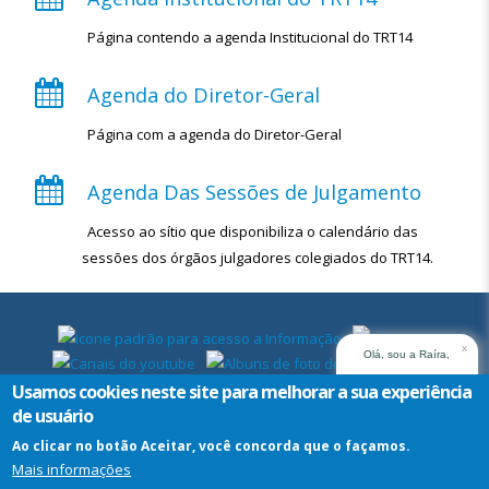
Página contendo a agenda Institucional do TRT14
Agenda do Diretor-Geral
Página com a agenda do Diretor-Geral
Agenda Das Sessões de Julgamento
Acesso ao sítio que disponibiliza o calendário das
sessões dos órgãos julgadores colegiados do TRT14.
x
Olá, sou a Raíra,
assistente virtual do
Usamos cookies neste site para melhorar a sua experiência
TRT14. Em que posso
de usuário
ajudar?
Ao clicar no botão Aceitar, você concorda que o façamos.
Mais informações
Assistente