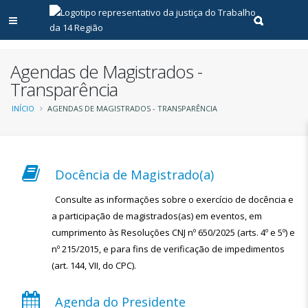
Abrir menu principal
Realizar pe
Agendas de Magistrados -
Transparência
Trilha
INÍCIO
AGENDAS DE MAGISTRADOS - TRANSPARÊNCIA
de
navegação
Docência de Magistrado(a)
Consulte as informações sobre o exercício de docência e
a participação de magistrados(as) em eventos, em
cumprimento às Resoluções CNJ nº 650/2025 (arts. 4º e 5º) e
nº 215/2015, e para fins de verificação de impedimentos
(art. 144, VII, do CPC).
Agenda do Presidente