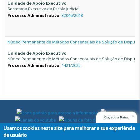
Unidade de Apoio Executivo
Secretaria Executiva da Escola Judicial
Processo Administrativo:
32040/2018
Núcleo Permanente de Métodos Consensuais de Solução de Disputa
Unidade de Apoio Executivo
Núcleo Permanente de Métodos Consensuais de Solução de Disputa
Processo Administrativo:
1421/2025
x
Olá, sou a Raíra,
assistente virtual do
Usamos cookies neste site para melhorar a sua experiência
TRT14. Em que posso
de usuário
ajudar?