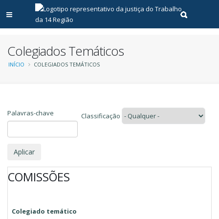
Abrir menu principal
Realizar pe
Colegiados Temáticos
Trilha
INÍCIO
COLEGIADOS TEMÁTICOS
de
navegação
Palavras-chave
Classificação
COMISSÕES
Colegiado temático