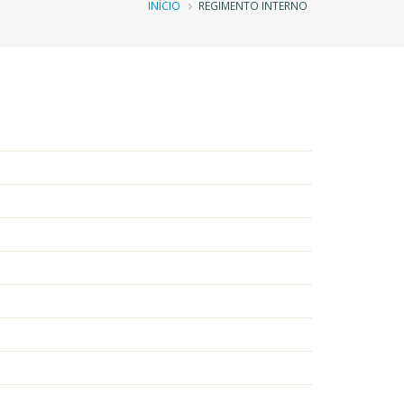
Trilha
INÍCIO
REGIMENTO INTERNO
de
navegação