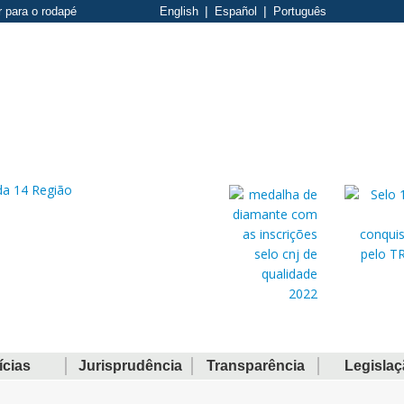
r para o rodapé
English
Español
Português
ícias
Jurisprudência
Transparência
Legisla