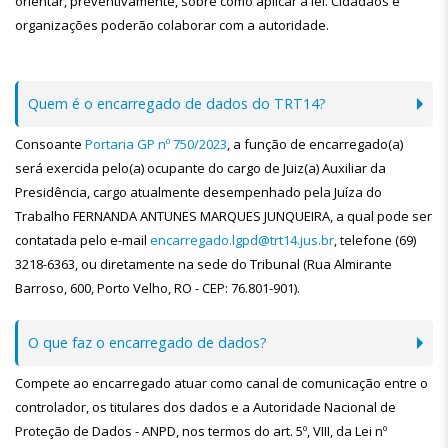
orientar, preventivamente, sobre como aplicar a lei. Cidadãos e
organizações poderão colaborar com a autoridade.
Quem é o encarregado de dados do TRT14?
Consoante
Portaria GP nº 750/2023
, a função de encarregado(a)
será exercida pelo(a) ocupante do cargo de Juiz(a) Auxiliar da
Presidência, cargo atualmente desempenhado pela Juíza do
Trabalho FERNANDA ANTUNES MARQUES JUNQUEIRA, a qual pode ser
contatada pelo e-mail
encarregado.lgpd@trt14.jus.br
, telefone (69)
3218-6363, ou diretamente na sede do Tribunal (Rua Almirante
Barroso, 600, Porto Velho, RO - CEP: 76.801-901).
O que faz o encarregado de dados?
Compete ao encarregado atuar como canal de comunicação entre o
controlador, os titulares dos dados e a Autoridade Nacional de
Proteção de Dados - ANPD, nos termos do art. 5º, VIII, da Lei nº