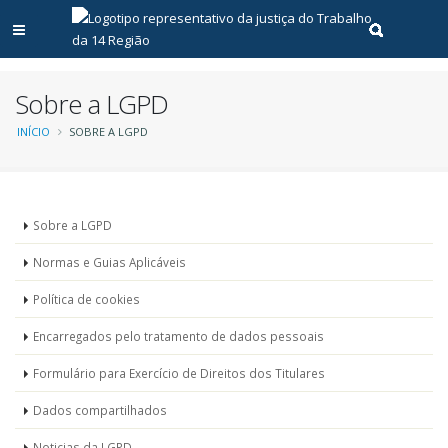
Abrir menu principal
Realizar pe
Sobre a LGPD
Trilha
INÍCIO
SOBRE A LGPD
de
navegação
Menu
Sobre a LGPD
-
Normas e Guias Aplicáveis
LGPD
Política de cookies
Encarregados pelo tratamento de dados pessoais
Formulário para Exercício de Direitos dos Titulares
Dados compartilhados
Noticias da LGPD