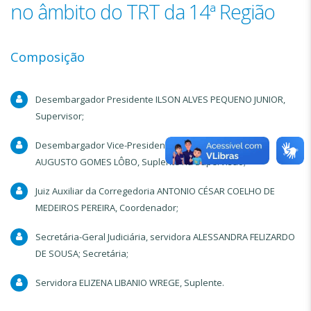
no âmbito do TRT da 14ª Região
Composição
Desembargador Presidente ILSON ALVES PEQUENO JUNIOR,
Supervisor;
Desembargador Vice-Presidente e Corregedor CARLOS
AUGUSTO GOMES LÔBO, Suplente na Supervisão;
Juiz Auxiliar da Corregedoria ANTONIO CÉSAR COELHO DE
MEDEIROS PEREIRA, Coordenador;
Secretária-Geral Judiciária, servidora ALESSANDRA FELIZARDO
DE SOUSA; Secretária;
Servidora ELIZENA LIBANIO WREGE, Suplente.