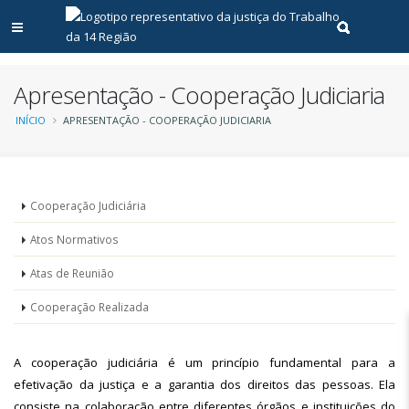
Abrir menu principal
Realizar pe
Apresentação - Cooperação Judiciaria
Trilha
INÍCIO
APRESENTAÇÃO - COOPERAÇÃO JUDICIARIA
de
navegação
Cooperação
Cooperação Judiciária
judiciaria
Atos Normativos
Atas de Reunião
Cooperação Realizada
A cooperação judiciária é um princípio fundamental para a
efetivação da justiça e a garantia dos direitos das pessoas. Ela
consiste na colaboração entre diferentes órgãos e instituições do