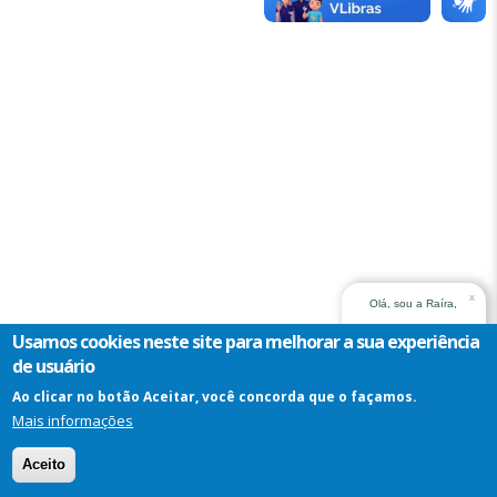
x
Olá, sou a Raíra,
assistente virtual do
Usamos cookies neste site para melhorar a sua experiência
TRT14. Em que posso
de usuário
ajudar?
Ao clicar no botão Aceitar, você concorda que o façamos.
Mais informações
Assistente
Virtual
Aceito
-