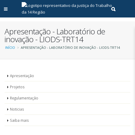
Abrir menu principal
Realizar pe
Apresentação - Laboratório de
inovação - LIODS-TRT14
Trilha
INÍCIO
APRESENTAÇÃO - LABORATÓRIO DE INOVAÇÃO - LIODS-TRT14
de
navegação
Laboratório
Apresentação
de
Projetos
inovação
Regulamentação
Noticias
Saiba mais