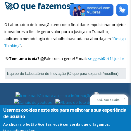
🚀O que fazemos?
O Laboratório de Inovação tem como finalidade impulsionar projetos
inovadores a fim de gerar valor para a Justiça do Trabalho,
aplicando metodologia de trabalho baseada na abordagem
"Design
Thinking"
.
💡
Tem uma ideia?
📩Fale com a gente! E-mail:
seggest@trt14.jus.br
Equipe do Laboratório de Inovação (Clique para expandir/recolher)
x
Olá, sou a Raíra,
assistente virtual do
Usamos cookies neste site para melhorar a sua experiência
TRT14. Em que posso
de usuário
ajudar?
Ao clicar no botão Aceitar, você concorda que o façamos.
Mais informações