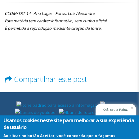
​CCOM/TRT-14 - Ana Lages - Fotos: Luiz Alexandre
Esta matéria tem caráter informativo, sem cunho oficial.
É permitida a reprodução mediante citação da fonte.
Compartilhar este post
x
Olá, sou a Raíra,
assistente virtual do
Usamos cookies neste site para melhorar a sua experiência
TRT14. Em que posso
de usuário
ajudar?
Ao clicar no botão Aceitar, você concorda que o façamos.