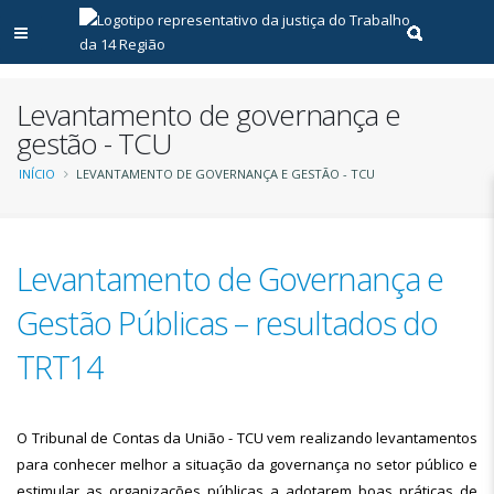
Abrir menu principal
Realizar pe
Levantamento de governança e
gestão - TCU
Trilha
INÍCIO
LEVANTAMENTO DE GOVERNANÇA E GESTÃO - TCU
de
navegação
Levantamento de Governança e
Gestão Públicas – resultados do
TRT14
O Tribunal de Contas da União - TCU vem realizando levantamentos
para conhecer melhor a situação da governança no setor público e
estimular as organizações públicas a adotarem boas práticas de