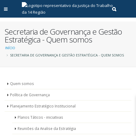
Abrir menu principal
Realizar pe
Secretaria de Governança e Gestão
Estratégica - Quem somos
Trilha
INÍCIO
SECRETARIA DE GOVERNANÇA E GESTÃO ESTRATÉGICA - QUEM SOMOS
de
navegação
Unidades
Quem somos
-
Política de Governança
Gestão
Planejamento Estratégico Institucional
estratégica
Planos Táticos - iniciativas
Reuniões da Analise da Estratégia